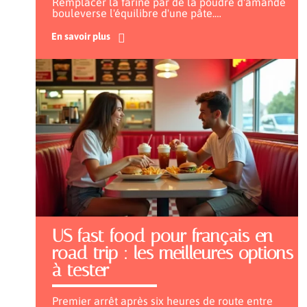
Remplacer la farine par de la poudre d'amande
bouleverse l'équilibre d'une pâte.
…
En savoir plus
US fast food pour français en
road trip : les meilleures options
à tester
Premier arrêt après six heures de route entre