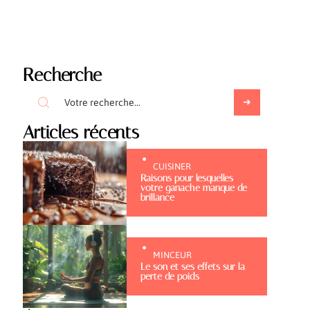
Recherche
Articles récents
CUISINER
Raisons pour lesquelles
votre ganache manque de
brillance
MINCEUR
Le son et ses effets sur la
perte de poids