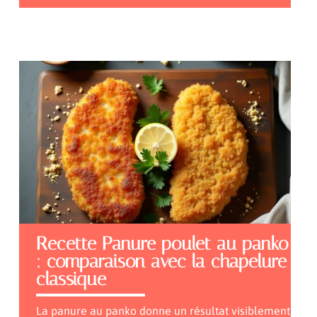
Recette Panure poulet au panko
: comparaison avec la chapelure
classique
La panure au panko donne un résultat visiblement