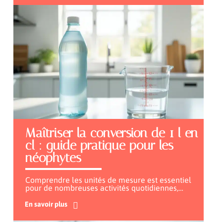
Maîtriser la conversion de 1 l en
cl : guide pratique pour les
néophytes
Comprendre les unités de mesure est essentiel
pour de nombreuses activités quotidiennes,
…
En savoir plus