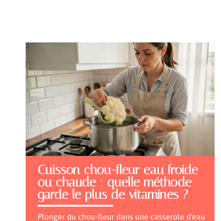
Cuisson chou-fleur eau froide
ou chaude : quelle méthode
garde le plus de vitamines ?
Plonger du chou-fleur dans une casserole d'eau