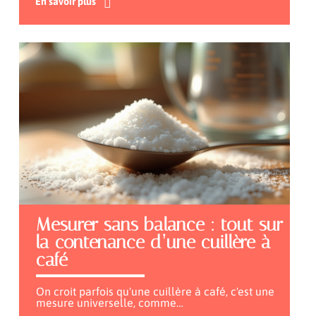
En savoir plus
Mesurer sans balance : tout sur
la contenance d’une cuillère à
café
On croit parfois qu'une cuillère à café, c'est une
mesure universelle, comme
…