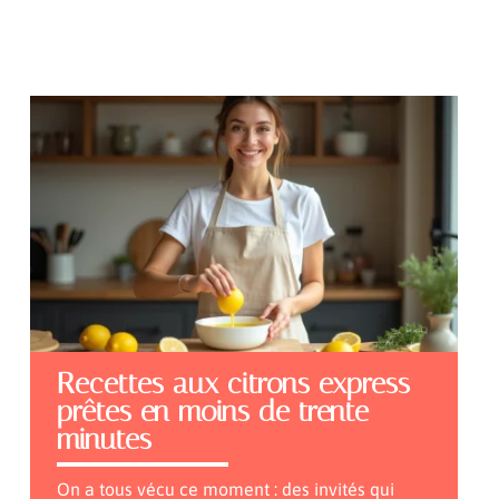
Recettes aux citrons express
prêtes en moins de trente
minutes
On a tous vécu ce moment : des invités qui