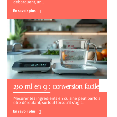
débarquent, un
…
En savoir plus
250 ml en g : conversion facile
Mesurer les ingrédients en cuisine peut parfois
être déroutant, surtout lorsqu'il s'agit
…
En savoir plus