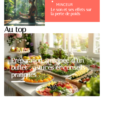
MINCEUR
Le son et ses effets sur
la perte de poids
Au top
INFOS
Préparation anticipée d’un
buffet : astuces et conseils
pratiques