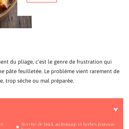
ent du pliage, c’est le genre de frustration qui
 pâte feuilletée. Le problème vient rarement de
ême, trop sèche ou mal préparée.
et
Recette de brick au fromage et herbes (cuisson