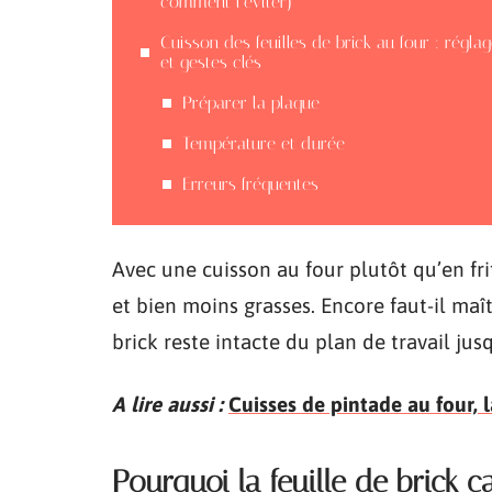
comment l’éviter)
Cuisson des feuilles de brick au four : régla
et gestes clés
Préparer la plaque
Température et durée
Erreurs fréquentes
Avec une cuisson au four plutôt qu’en frit
et bien moins grasses. Encore faut-il maî
brick reste intacte du plan de travail jusq
A lire aussi :
Cuisses de pintade au four, 
Pourquoi la feuille de brick c