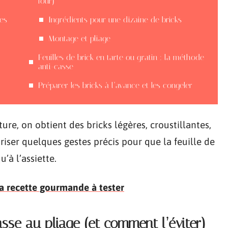
four)
ges
Ingrédients pour une dizaine de bricks
Montage et pliage
Feuilles de brick en tarte ou gratin : la méthode
anti-casse
Préparer les bricks à l’avance et les congeler
ure, on obtient des bricks légères, croustillantes,
triser quelques gestes précis pour que la feuille de
u’à l’assiette.
la recette gourmande à tester
asse au pliage (et comment l’éviter)