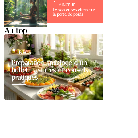
MINCEUR
Le son et ses effets sur
la perte de poids
Au top
INFOS
Préparation anticipée d’un
buffet : astuces et conseils
pratiques