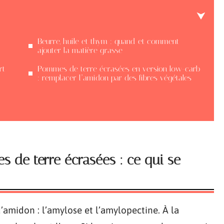
Beurre, huile et thym : quand et comment
ajouter la matière grasse
rt
Pommes de terre écrasées en version low-carb
: remplacer l’amidon par des fibres végétales
 de terre écrasées : ce qui se
amidon : l’amylose et l’amylopectine. À la