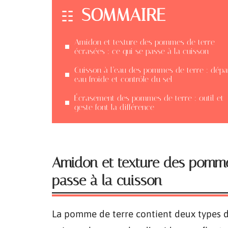
SOMMAIRE
Amidon et texture des pommes de terre
écrasées : ce qui se passe à la cuisson
Cuisson à l’eau des pommes de terre : dépa
eau froide et contrôle du sel
Écrasement des pommes de terre : outil et
geste font la différence
Amidon et texture des pommes
passe à la cuisson
La pomme de terre contient deux types d’