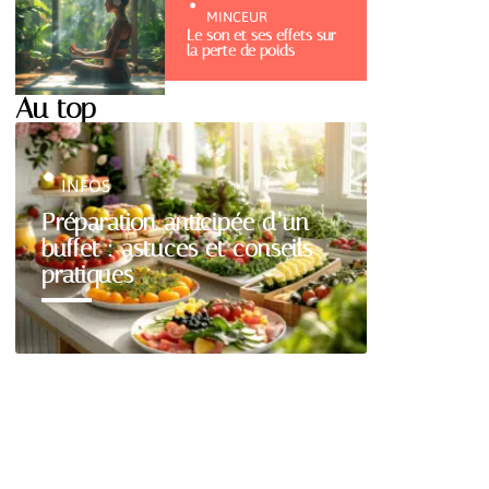
MINCEUR
Le son et ses effets sur
la perte de poids
Au top
INFOS
Préparation anticipée d’un
buffet : astuces et conseils
pratiques