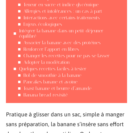
Teneur en sucre et indice glycémique
Allergies et intolérances : un cas à part
Interactions avec certains traitements
Enjeux écologiques
Intégrer la banane dans un petit-déjeuner
équilibré
Associer la banane avec des protéines
Renforcer l’apport en fibres
Changer les recettes pour ne pas se lasser
Adopter la modération
Quelques recettes faciles à tester
Bol de smoothie à la banane
Pancakes banane et avoine
Toast banane et beurre d’amande
Banana bread revisité
Pratique à glisser dans un sac, simple à manger
sans préparation, la banane s’insère sans effort