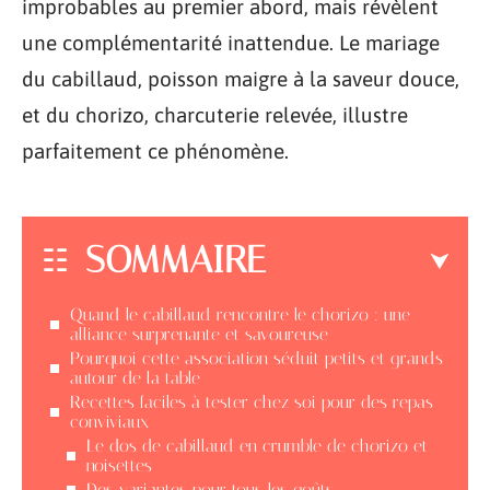
improbables au premier abord, mais révèlent
une complémentarité inattendue. Le mariage
du cabillaud, poisson maigre à la saveur douce,
et du chorizo, charcuterie relevée, illustre
parfaitement ce phénomène.
SOMMAIRE
Quand le cabillaud rencontre le chorizo : une
alliance surprenante et savoureuse
Pourquoi cette association séduit petits et grands
autour de la table
Recettes faciles à tester chez soi pour des repas
conviviaux
Le dos de cabillaud en crumble de chorizo et
noisettes
Des variantes pour tous les goûts