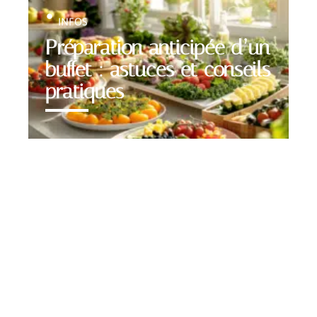
INFOS
Préparation anticipée d’un
buffet : astuces et conseils
pratiques
Contact
Mentions Légales
Sitemap
© 2025 | goutsetpassions.fr