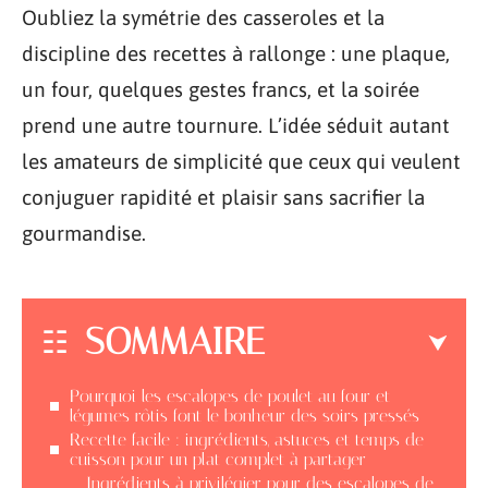
Oubliez la symétrie des casseroles et la
discipline des recettes à rallonge : une plaque,
un four, quelques gestes francs, et la soirée
prend une autre tournure. L’idée séduit autant
les amateurs de simplicité que ceux qui veulent
conjuguer rapidité et plaisir sans sacrifier la
gourmandise.
SOMMAIRE
Pourquoi les escalopes de poulet au four et
légumes rôtis font le bonheur des soirs pressés
Recette facile : ingrédients, astuces et temps de
cuisson pour un plat complet à partager
Ingrédients à privilégier pour des escalopes de